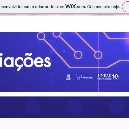
 desenvolvido com o criador de sites
.com
. Crie seu site hoje.
iações