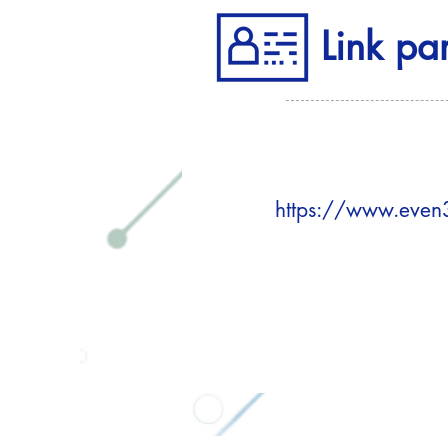
Link pa
https://www.even3.