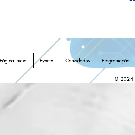
Página inicial
Evento
Convidados
Programação
© 2024 -