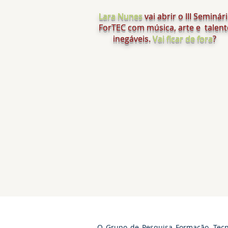
Lara Nunes
vai abrir o III Seminár
ForTEC com música, arte e talen
inegáveis.
Vai ficar de fora
?
O Grupo de Pesquisa Formação, Tecno