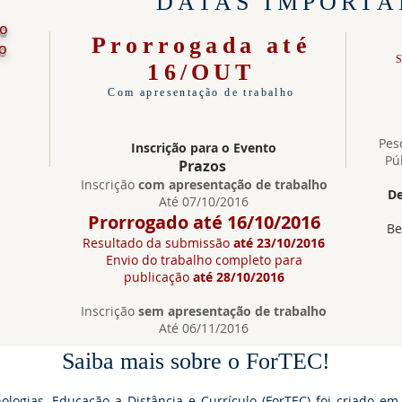
DATAS IMPORTA
io
Prorrogada até
to
16/OUT
Com apresentação de trabalho
Pes
Inscrição para o Evento
Pú
Prazos
Inscrição
com apresentação de trabalho
De
Até 07/10/2016
Prorrogado até 16/10/2016
Be
Resultado da submissão
até 23/10/2016
Envio do trabalho completo para
publicação
até 28/10/2016
Inscrição
sem apresentação de trabalho
Até 06/11/2016
Saiba mais sobre o ForTEC!
logias, Educação a Distância e Currículo (ForTEC) foi criado em