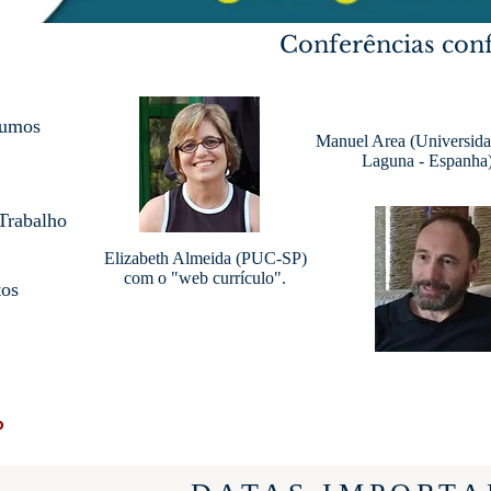
Conferências con
sumos
Manuel Area (Universida
Laguna - Espanha)
Trabalho
Elizabeth Almeida (PUC-SP)
com o "web currículo".
tos
o